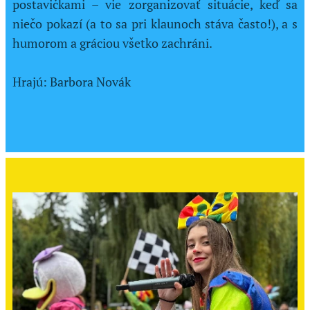
postavičkami – vie zorganizovať situácie, keď sa
niečo pokazí (a to sa pri klaunoch stáva často!), a s
humorom a gráciou všetko zachráni.
Hrajú: Barbora Novák