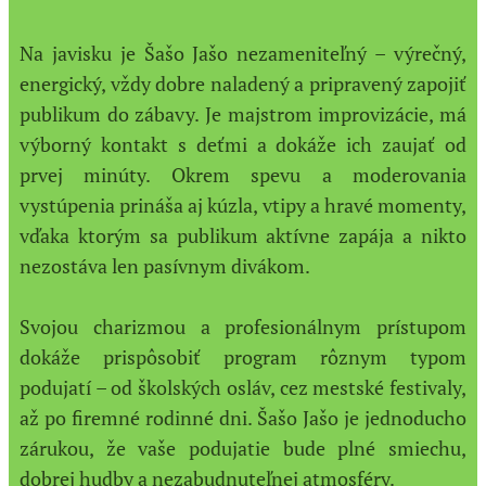
Na javisku je Šašo Jašo nezameniteľný – výrečný,
energický, vždy dobre naladený a pripravený zapojiť
publikum do zábavy. Je majstrom improvizácie, má
výborný kontakt s deťmi a dokáže ich zaujať od
prvej minúty. Okrem spevu a moderovania
vystúpenia prináša aj kúzla, vtipy a hravé momenty,
vďaka ktorým sa publikum aktívne zapája a nikto
nezostáva len pasívnym divákom.
Svojou charizmou a profesionálnym prístupom
dokáže prispôsobiť program rôznym typom
podujatí – od školských osláv, cez mestské festivaly,
až po firemné rodinné dni. Šašo Jašo je jednoducho
zárukou, že vaše podujatie bude plné smiechu,
dobrej hudby a nezabudnuteľnej atmosféry.