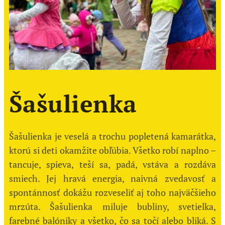
Šašulienka
Šašulienka je veselá a trochu popletená kamarátka,
ktorú si deti okamžite obľúbia. Všetko robí naplno –
tancuje, spieva, teší sa, padá, vstáva a rozdáva
smiech. Jej hravá energia, naivná zvedavosť a
spontánnosť dokážu rozveseliť aj toho najväčšieho
mrzúta. Šašulienka miluje bubliny, svetielka,
farebné balóniky a všetko, čo sa točí alebo bliká. S